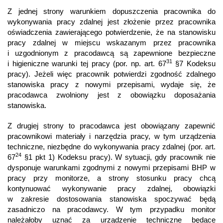
Z jednej strony warunkiem dopuszczenia pracownika do
wykonywania pracy zdalnej jest złożenie przez pracownika
oświadczenia zawierającego potwierdzenie, że na stanowisku
pracy zdalnej w miejscu wskazanym przez pracownika
i uzgodnionym z pracodawcą są zapewnione bezpieczne
31
i higieniczne warunki tej pracy (por. np. art. 67
§7 Kodeksu
pracy). Jeżeli więc pracownik potwierdzi zgodność zdalnego
stanowiska pracy z nowymi przepisami, wydaje się, że
pracodawca zwolniony jest z obowiązku doposażania
stanowiska.
Z drugiej strony to pracodawca jest obowiązany zapewnić
pracownikowi materiały i narzędzia pracy, w tym urządzenia
techniczne, niezbędne do wykonywania pracy zdalnej (por. art.
24
67
§1 pkt 1) Kodeksu pracy). W sytuacji, gdy pracownik nie
dysponuje warunkami zgodnymi z nowymi przepisami BHP w
pracy przy monitorze, a strony stosunku pracy chcą
kontynuować wykonywanie pracy zdalnej, obowiązki
w zakresie dostosowania stanowiska spoczywać będą
zasadniczo na pracodawcy. W tym przypadku monitor
należałoby uznać za urządzenie techniczne będące