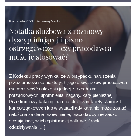
6 listopada 2023
Bartłomiej Masłoń
Notatka służbowa z rozmowy
dyscyplinującej i pisma
ostrzegawcze – czy pracodawca
może je stosować?
Z Kodeksu pracy wynika, że w przypadku naruszenia
przez pracownika niektórych jego obowiązków pracodawca
ma możliwość nałożenia jednej z trzech kar
porządkowych: upomnienia, nagany, kary pieniężnej.
Przedmiotowy katalog ma charakter zamknięty. Zamiast
kar porządkowych lub w sytuacji gdy kara nie może zostać
nałożona za dane przewinienie, pracodawcy nierzadko
stosują inne, w ich opinii mniej dotkliwe, środki
oddziaływania […]