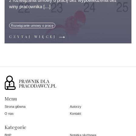
z rozwiązania umowy o pracę bez wypowiedzenia bez
winy pracownika […]
Rozwiązanie umowy o pracę
CZYTAJ WIĘCEJ
Menu
Strona główna
Autorzy
O nas
Kontakt
Kategorie
BHP
Notatka służbowa