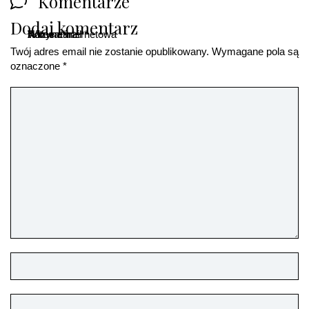
Komentarze
Dodaj komentarz
Komentarz
Nazwa
Adres email
Witryna internetowa
*
*
*
Twój adres email nie zostanie opublikowany.
Wymagane pola są
oznaczone
*