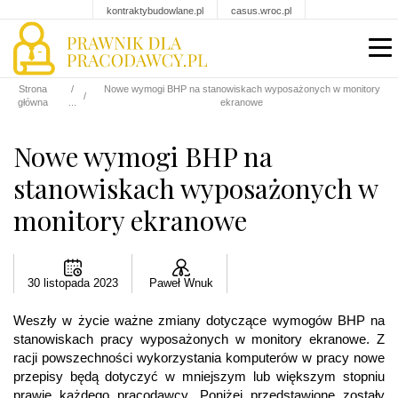
kontraktybudowlane.pl
casus.wroc.pl
Strona
Nowe wymogi BHP na stanowiskach wyposażonych w monitory
główna
ekranowe
Nowe wymogi BHP na
stanowiskach wyposażonych w
monitory ekranowe
30 listopada 2023
Paweł Wnuk
Weszły w życie ważne zmiany dotyczące wymogów BHP na
stanowiskach pracy wyposażonych w monitory ekranowe. Z
racji powszechności wykorzystania komputerów w pracy nowe
przepisy będą dotyczyć w mniejszym lub większym stopniu
prawie każdego pracodawcy. Poniżej przedstawione zostały