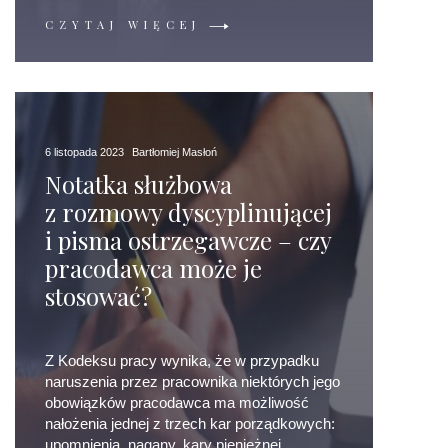
CZYTAJ WIĘCEJ
6 listopada 2023
Bartłomiej Masłoń
Notatka służbowa
z rozmowy dyscyplinującej
i pisma ostrzegawcze – czy
pracodawca może je
stosować?
Z Kodeksu pracy wynika, że w przypadku
naruszenia przez pracownika niektórych jego
obowiązków pracodawca ma możliwość
nałożenia jednej z trzech kar porządkowych:
upomnienia, nagany, kary pieniężnej.